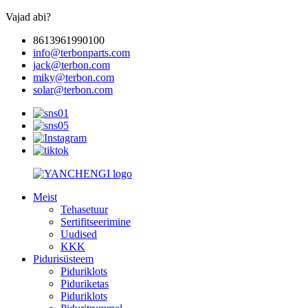
Vajad abi?
8613961990100
info@terbonparts.com
jack@terbon.com
miky@terbon.com
solar@terbon.com
Meist
Tehasetuur
Sertifitseerimine
Uudised
KKK
Pidurisüsteem
Piduriklots
Piduriketas
Piduriklots