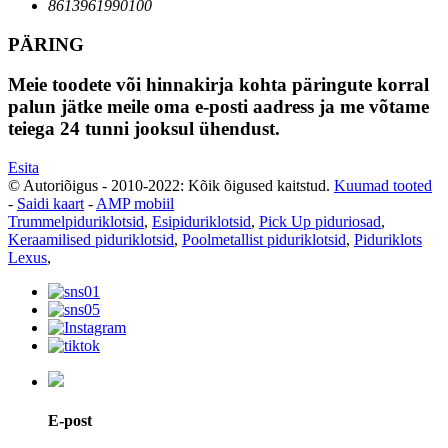
8613961990100
PÄRING
Meie toodete või hinnakirja kohta päringute korral
palun jätke meile oma e-posti aadress ja me võtame
teiega 24 tunni jooksul ühendust.
Esita
© Autoriõigus - 2010-2022: Kõik õigused kaitstud.
Kuumad tooted
-
Saidi kaart
-
AMP mobiil
Trummelpiduriklotsid
,
Esipiduriklotsid
,
Pick Up piduriosad
,
Keraamilised piduriklotsid
,
Poolmetallist piduriklotsid
,
Piduriklots
Lexus
,
E-post