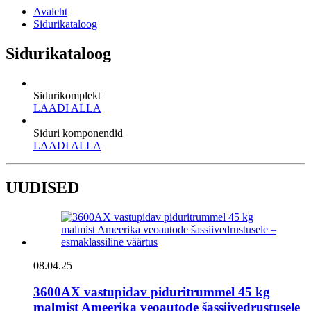
Avaleht
Sidurikataloog
Sidurikataloog
Sidurikomplekt
LAADI ALLA
Siduri komponendid
LAADI ALLA
UUDISED
08.04.25
3600AX vastupidav piduritrummel 45 kg
malmist Ameerika veoautode šassiivedrustusele