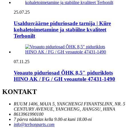
25.07.25
Usaldusväärne piduriosade tarnija | Kiire
kohaletoimetamine ja stabiilne kvaliteet
Terbonilt
07.11.25
Veoauto piduriosad ÕHK 8,5″ piduriklots
HINO AK / FG / GH veoautole 47431-1490
KONTAKT
RUUM 1406, MAJA 5, YANCHENGI FINANTSLINN, NR. 5
CENTURY AVENUE, YANCHENG, JIANGSU, HIINA
8613961990100
7 päeva nädalas kella 9.00-st kuni 18.00-ni
info@terbonparts.com