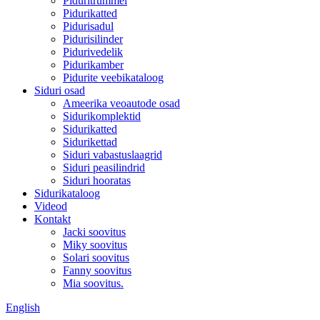
Piduritrummel
Pidurikatted
Pidurisadul
Pidurisilinder
Pidurivedelik
Pidurikamber
Pidurite veebikataloog
Siduri osad
Ameerika veoautode osad
Sidurikomplektid
Sidurikatted
Sidurikettad
Siduri vabastuslaagrid
Siduri peasilindrid
Siduri hooratas
Sidurikataloog
Videod
Kontakt
Jacki soovitus
Miky soovitus
Solari soovitus
Fanny soovitus
Mia soovitus.
English