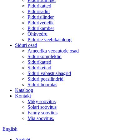
Piduritrummel
Pidurikatted
Pidurisadul
Pidurisilinder
Pidurivedelik
Pidurikamber
Õhkvedru
Pidurite veebikataloog
Siduri osad
Ameerika veoautode osad
Sidurikomplektid
Sidurikatted
Sidurikettad
Siduri vabastuslaagrid
Siduri peasilindrid
Siduri hooratas
Kataloog
Kontakt
Miky soovitus
Solari soovitus
Fanny soovitus
Mia soovitus.
English
Avaleht