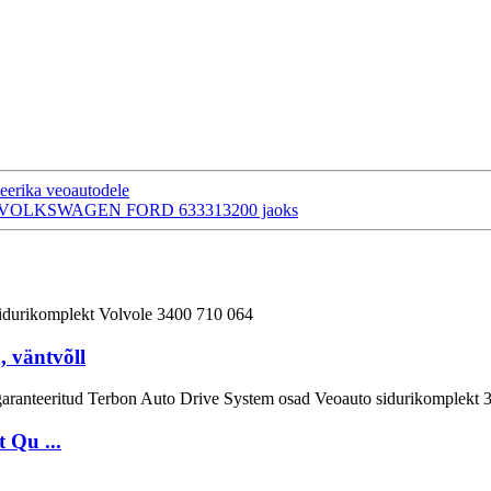
eerika veoautodele
tid VOLKSWAGEN FORD 633313200 jaoks
 väntvõll
 Qu ...