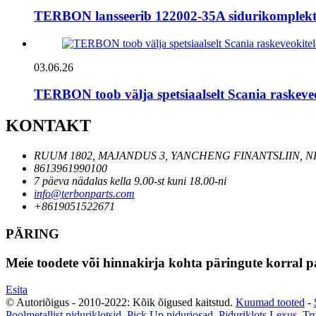
TERBON lansseerib 122002-35A sidurikomplekti:
03.06.26
TERBON toob välja spetsiaalselt Scania raskeve
KONTAKT
RUUM 1802, MAJANDUS 3, YANCHENG FINANTSLIIN, N
8613961990100
7 päeva nädalas kella 9.00-st kuni 18.00-ni
info@terbonparts.com
+8619051522671
PÄRING
Meie toodete või hinnakirja kohta päringute korral p
Esita
© Autoriõigus - 2010-2022: Kõik õigused kaitstud.
Kuumad tooted
-
Poolmetallist piduriklotsid
,
Pick Up piduriosad
,
Piduriklots Lexus
,
Tr