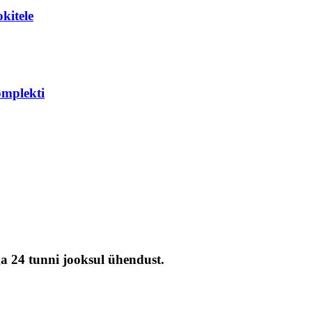
kitele
omplekti
ga 24 tunni jooksul ühendust.