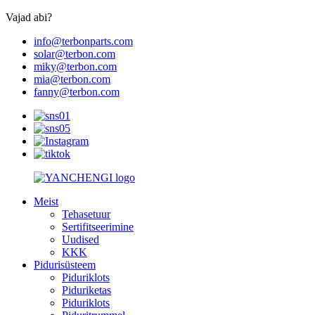
Vajad abi?
info@terbonparts.com
solar@terbon.com
miky@terbon.com
mia@terbon.com
fanny@terbon.com
Meist
Tehasetuur
Sertifitseerimine
Uudised
KKK
Pidurisüsteem
Piduriklots
Piduriketas
Piduriklots