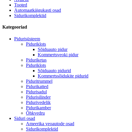
Tooted
Automaatkäigukasti osad
Sidurikomplektid
Kategooriad
Pidurisüsteem
Piduriklots
Sõiduauto pidur
Kommertsveoki pidur
Piduriketas
Piduriklots
Sõiduauto pidurid
Kommertssõidukite pidurid
Piduritrummel
Pidurikatted
Pidurisadul
Pidurisilinder
Pidurivedelik
Pidurikamber
Õhkvedru
Siduri osad
Ameerika veoautode osad
Sidurikomplektid