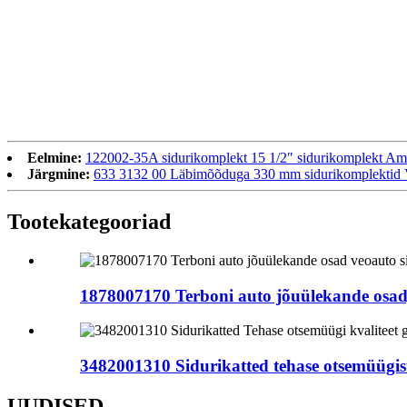
Eelmine:
122002-35A sidurikomplekt 15 1/2″ sidurikomplekt Am
Järgmine:
633 3132 00 Läbimõõduga 330 mm sidurikomplek
Tootekategooriad
1878007170 Terboni auto jõuülekande osad,
3482001310 Sidurikatted tehase otsemüügist
UUDISED