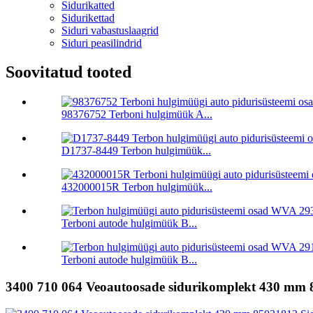
Sidurikatted
Sidurikettad
Siduri vabastuslaagrid
Siduri peasilindrid
Soovitatud tooted
98376752 Terboni hulgimüük A...
D1737-8449 Terbon hulgimüük...
432000015R Terbon hulgimüük...
Terboni autode hulgimüük B...
Terboni autode hulgimüük B...
3400 710 064 Veoautoosade sidurikomplekt 430 mm 