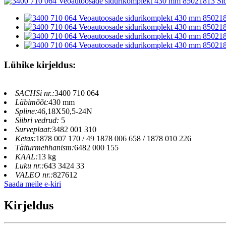
Lühike kirjeldus:
SACHSi nr.:
3400 710 064
Läbimõõt:
430 mm
Spline:
46,18X50,5-24N
Siibri vedrud:
5
Surveplaat:
3482 001 310
Ketas:
1878 007 170 / 49 1878 006 658 / 1878 010 226
Täiturmehhanism:
6482 000 155
KAAL:
13 kg
Luku nr.:
643 3424 33
VALEO nr.:
827612
Saada meile e-kiri
Kirjeldus