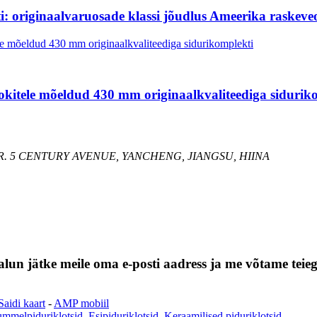
 originaalvaruosade klassi jõudlus Ameerika raskeveo
okitele mõeldud 430 mm originaalkvaliteediga sidurik
R. 5 CENTURY AVENUE, YANCHENG, JIANGSU, HIINA
alun jätke meile oma e-posti aadress ja me võtame teie
Saidi kaart
-
AMP mobiil
ummelpiduriklotsid
,
Esipiduriklotsid
,
Keraamilised piduriklotsid
,