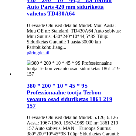
430 * 240 * 10 * 44,5 * 8S Terbon
Auto Parts 420 mm siduriketta
vahetus TD430A64
Ülevaade Olulised detailid Mudel: Muu Aasta:
Muu OE nr: Standard, TD430A64 Auto sobivus:
Muu Suurus: 430*240*10*44,5*8S Tüüp:
Siduriketas Garantii: 1 aasta/30000 km
Päritolukoht: Jiang...
päring
detail
380 * 200 * 10 * 45 * 9S
Professionaalne tootja Terbon
veoauto osad siduriketas 1861 219
157
Ülevaade Olulised detailid Mudel: 5.126, 6.126
Aasta: 1967-1969, 1967-1969 OE nr: 1861 219
157 Auto sobivus: MAN – Euroopa Suurus:
380*200*10*45*9S Tüüp: Siduriketas Garantii: