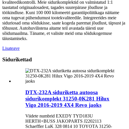
kvaliteedikontrolli. Meie sidurikomplektid on valmistatud 1:1
taastatud originaalosadest, tagades suurepärase jõudluse ja
töökindluse. Kuni 100 000 kilomeetri garantiipoliitikaga näitame
oma tugevat pühendumust tootekvaliteedile. Integreerides meie
siduriosad oma sõidukisse, saate kogeda paremat jõudlust, täpsust ja
tõhusust. Autohuvilistena aitame teil avastada täiesti uue
sõidumaailma. Täname, et valisite meid oma sõidukogemuse
täiustamiseks.
Lisateave
Sidurikettad
DTX-232A siduriketta autoosa
sidurikomplekt 31250-0K281 Hilux
Vigo 2016-2019 4X4 Revo jaoks
Viidete numbrid EXEDY TYD183U
HERTH+BUSS JAKOPARTS J2202113
Schaeffler LuK 328 0814 10 TOYOTA 31250-