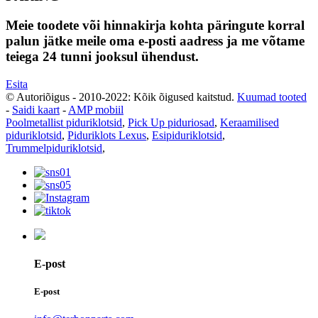
Meie toodete või hinnakirja kohta päringute korral
palun jätke meile oma e-posti aadress ja me võtame
teiega 24 tunni jooksul ühendust.
Esita
© Autoriõigus - 2010-2022: Kõik õigused kaitstud.
Kuumad tooted
-
Saidi kaart
-
AMP mobiil
Poolmetallist piduriklotsid
,
Pick Up piduriosad
,
Keraamilised
piduriklotsid
,
Piduriklots Lexus
,
Esipiduriklotsid
,
Trummelpiduriklotsid
,
E-post
E-post