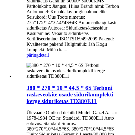
Siduriketas Garantii: 30000~50000KMS
Päritolukoht: Jiangsu, Hiina Brändi nimi: Terbon
Automudel: Kohaldatav originaalmudelile
Seisukord: Uus Toote nimetus:
275*175*14*32.4*4S+4R Automaatkäigukasti
siduriketas Autoosa: Siduriketas/ketassidur
Kasutamine: Veoauto siduriketas
Sertifitseerimine: ISO/TS16949:2009 Pakend:
Kvaliteetne pakend Hulgimüük: Jah Kogu
komplekt: Müüa ka...
päring
detail
380 * 270 * 10 * 44,5 * 6S Terboni
raskeveokite osade sidurikomplekti
kerge siduriketas TD380E11
Ülevaade Olulised detailid Mudel: Gazel Aasta:
1978-1984 OE nr: Standard, TD380E11 Auto
sobivus: Standard Suurus:
380*270*10*44,5*6S, 380*270*10*44,5*6S
Tüüp: Siduriketas Garantii: 1 aasta/30 000 km