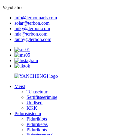
Vajad abi?
info@terbonparts.com
solar@terbon.com
miky@terbon.com
mia@terbon.com
fanny@terbon.com
Meist
Tehasetuur
Sertifitseerimine
Uudised
KKK
Pidurisüsteem
Piduriklots
Piduriketas
Piduriklots