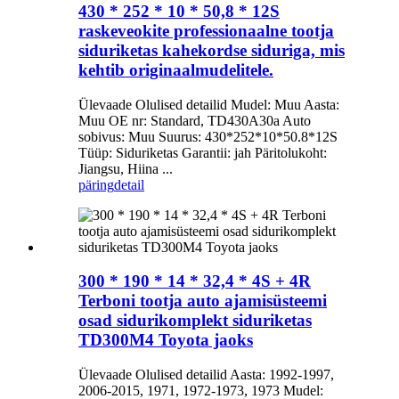
430 * 252 * 10 * 50,8 * 12S
raskeveokite professionaalne tootja
siduriketas kahekordse siduriga, mis
kehtib originaalmudelitele.
Ülevaade Olulised detailid Mudel: Muu Aasta:
Muu OE nr: Standard, TD430A30a Auto
sobivus: Muu Suurus: 430*252*10*50.8*12S
Tüüp: Siduriketas Garantii: jah Päritolukoht:
Jiangsu, Hiina ...
päring
detail
300 * 190 * 14 * 32,4 * 4S + 4R
Terboni tootja auto ajamisüsteemi
osad sidurikomplekt siduriketas
TD300M4 Toyota jaoks
Ülevaade Olulised detailid Aasta: 1992-1997,
2006-2015, 1971, 1972-1973, 1973 Mudel: