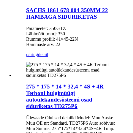
SACHS 1861 678 004 350MM 22
HAMBAGA SIDURIKETAS
Parameeter: 350GTZ
Läbimõõt [mm]: 350
Rummu profiil: 41×45-22N
Hammaste arv: 22
päring
detail
275 * 175 * 14 * 32,4 * 4S + 4R
Terboni hulgimüügi
autoülekandesüsteemi osad
siduriketas TD275P6
Ülevaade Olulised detailid Mudel: Muu Aasta:
Muu OE nr: Standard, TD275P6 Auto sobivus:
Muu Suurus: 275*175*14*32.4*4S+4R Tüüp: