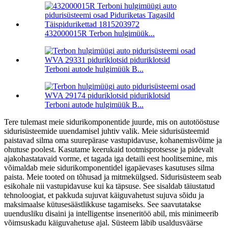
432000015R Terbon hulgimüük...
Terboni autode hulgimüük B...
Terboni autode hulgimüük B...
Tere tulemast meie sidurikomponentide juurde, mis on autotööstuse
sidurisüsteemide uuendamisel juhtiv valik.
Meie sidurisüsteemid
paistavad silma oma suurepärase vastupidavuse, kohanemisvõime ja
ohutuse poolest. Kasutame keerukaid tootmisprotsesse ja pidevalt
ajakohastatavaid vorme, et tagada iga detaili eest hoolitsemine, mis
võimaldab meie sidurikomponentidel igapäevases kasutuses silma
paista.
Meie tooted on tõhusad ja mitmekülgsed.
Sidurisüsteem seab
esikohale nii vastupidavuse kui ka täpsuse. See sisaldab täiustatud
tehnoloogiat, et pakkuda sujuvat käiguvahetust sujuva sõidu ja
maksimaalse kütusesäästlikkuse tagamiseks. See saavutatakse
uuendusliku disaini ja intelligentse inseneritöö abil, mis minimeerib
võimsuskadu käiguvahetuse ajal. Süsteem läbib usaldusväärse