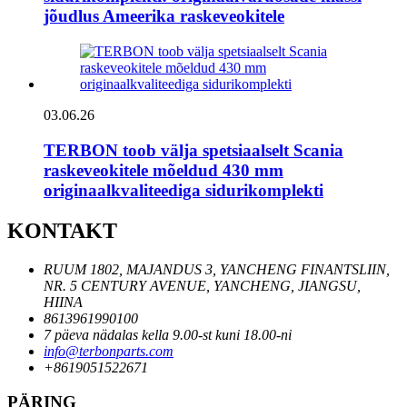
jõudlus Ameerika raskeveokitele
03.06.26
TERBON toob välja spetsiaalselt Scania
raskeveokitele mõeldud 430 mm
originaalkvaliteediga sidurikomplekti
KONTAKT
RUUM 1802, MAJANDUS 3, YANCHENG FINANTSLIIN,
NR. 5 CENTURY AVENUE, YANCHENG, JIANGSU,
HIINA
8613961990100
7 päeva nädalas kella 9.00-st kuni 18.00-ni
info@terbonparts.com
+8619051522671
PÄRING