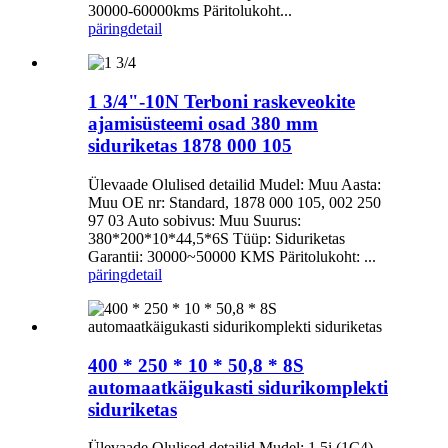
30000-60000kms Päritolukoht...
päring
detail
1 3/4"-10N Terboni raskeveokite
ajamisüsteemi osad 380 mm
siduriketas 1878 000 105
Ülevaade Olulised detailid Mudel: Muu Aasta:
Muu OE nr: Standard, 1878 000 105, 002 250
97 03 Auto sobivus: Muu Suurus:
380*200*10*44,5*6S Tüüp: Siduriketas
Garantii: 30000~50000 KMS Päritolukoht: ...
päring
detail
400 * 250 * 10 * 50,8 * 8S
automaatkäigukasti sidurikomplekti
siduriketas
Ülevaade Olulised detailid Mudel: 1.5i (1C4)