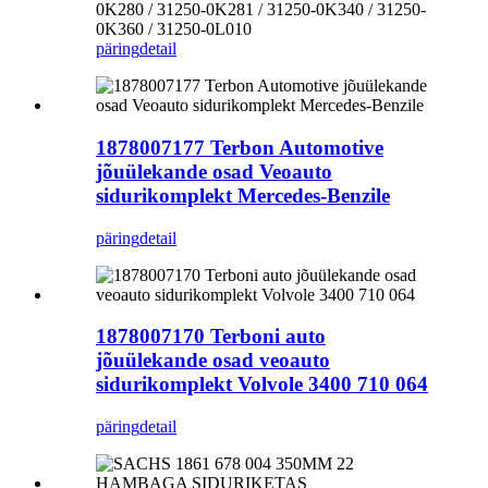
0K280 / 31250-0K281 / 31250-0K340 / 31250-
0K360 / 31250-0L010
päring
detail
1878007177 Terbon Automotive
jõuülekande osad Veoauto
sidurikomplekt Mercedes-Benzile
päring
detail
1878007170 Terboni auto
jõuülekande osad veoauto
sidurikomplekt Volvole 3400 710 064
päring
detail