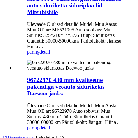
auto siduriketta siduriplaadid
Mitsubishile
Ülevaade Olulised detailid Mudel: Muu Aasta:
Muu OE nr: ME521905 Auto sobivus: Muu
Suurus: 325*210*14*37.6 Tüüp: Siduriketas
Garantii: 30000-50000kms Päritolukoht: Jiangsu,
Hiina ...
päring
detail
96722970 430 mm kvaliteetne
pakendiga veoauto siduriketas
Daewoo jaoks
Ülevaade Olulised detailid Mudel: Muu Aasta:
Muu OE nr: 96722970 Auto sobivus: Muu
Suurus: 430 mm Tüüp: Siduriketas Garantii:
30000-60000 km Päritolukoht: Jiangsu, Hiina ...
päring
detail