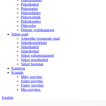
Piduritrummel
Pidurikatted
Pidurisadul
Pidurisilinder
Pidurivedelik
Pidurikamber
Õhkvedru
Pidurite veebikataloog
Siduri osad
Ameerika veoautode osad
Sidurikomplektid
Sidurikatted
Sidurikettad
Siduri vabastuslaagrid
Siduri peasilindrid
Siduri hooratas
Kataloog
Kontakt
Miky soovitus
Solari soovitus
Fanny soovitus
Mia soovitus.
English