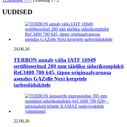
1
2
Järgmine >
>>
Lehekülg 1 / 2
UUDISED
24.06.26
TERBON annab välja IATF 16949
sertifitseeritud 280 mm täieliku sidurikomplekti
Ref.3400 700 645, täpne originaalvaruosa
asendus GAZelle Next kergetele
tarbesõidukitele
22.06.26