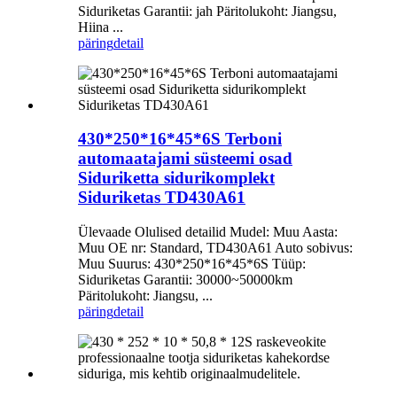
Siduriketas Garantii: jah Päritolukoht: Jiangsu,
Hiina ...
päring
detail
430*250*16*45*6S Terboni
automaatajami süsteemi osad
Siduriketta sidurikomplekt
Siduriketas TD430A61
Ülevaade Olulised detailid Mudel: Muu Aasta:
Muu OE nr: Standard, TD430A61 Auto sobivus:
Muu Suurus: 430*250*16*45*6S Tüüp:
Siduriketas Garantii: 30000~50000km
Päritolukoht: Jiangsu, ...
päring
detail