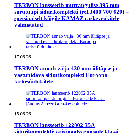
TERBON lansseerib murrangulise 395 mm
surutüüpi sidurikomplekti (ref.3400 700 620) –
spetsiaalselt kõigile KAMAZ raskeveokitele
valmistatud
17.06.26
TERBON annab välja 430 mm ülitäpse ja
vastupidava sidurikomplekti Euroopa
tarbesõidukitele
15.06.26
TERBON lansseerib 122002-35A
sidurikomplekti: originaalvaruosade klassi