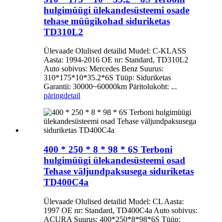
hulgimüügi ülekandesüsteemi osade
tehase müügikohad siduriketas
TD310L2
Ülevaade Olulised detailid Mudel: C-KLASS
Aasta: 1994-2016 OE nr: Standard, TD310L2
Auto sobivus: Mercedes Benz Suurus:
310*175*10*35.2*6S Tüüp: Siduriketas
Garantii: 30000~60000km Päritolukoht: ...
päring
detail
400 * 250 * 8 * 98 * 6S Terboni
hulgimüügi ülekandesüsteemi osad
Tehase väljundpaksusega siduriketas
TD400C4a
Ülevaade Olulised detailid Mudel: CL Aasta:
1997 OE nr: Standard, TD400C4a Auto sobivus:
ACURA Suurus: 400*250*8*98*6S Tüüp: