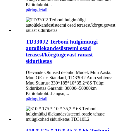
Päritolukoht...
päring
detail
TD330J2 Terboni hulgimüügi
autoülekandesüsteemi osad
terasest/kõrgtugevast rauast
siduriketas
Ülevaade Olulised detailid Mudel: Muu Aasta:
Muu OE nr: Standard, TD330J2 Auto sobivus:
Muu Suurus: 330*185*10*35.2*8S Tüüp:
Siduriketas Garantii: 30000~50000km
Päritolukoht: Jiangsu,...
päring
detail
310 * 175 * 10 * 35,2 * 6S Terboni