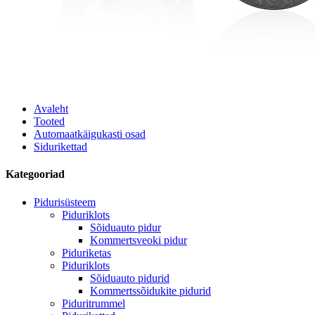
Avaleht
Tooted
Automaatkäigukasti osad
Sidurikettad
Kategooriad
Pidurisüsteem
Piduriklots
Sõiduauto pidur
Kommertsveoki pidur
Piduriketas
Piduriklots
Sõiduauto pidurid
Kommertssõidukite pidurid
Piduritrummel