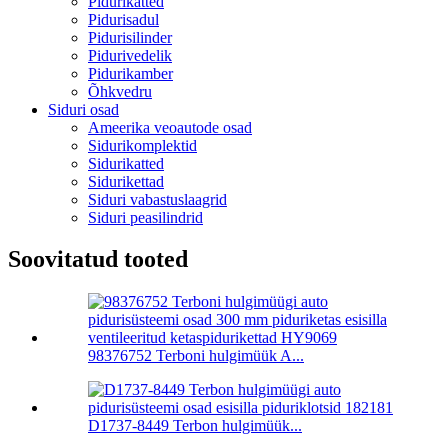
Pidurikatted
Pidurisadul
Pidurisilinder
Pidurivedelik
Pidurikamber
Õhkvedru
Siduri osad
Ameerika veoautode osad
Sidurikomplektid
Sidurikatted
Sidurikettad
Siduri vabastuslaagrid
Siduri peasilindrid
Soovitatud tooted
98376752 Terboni hulgimüük A...
D1737-8449 Terbon hulgimüük...