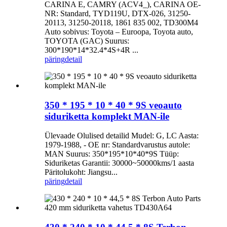
CARINA E, CAMRY (ACV4_), CARINA OE-
NR: Standard, TYD119U, DTX-026, 31250-
20113, 31250-20118, 1861 835 002, TD300M4
Auto sobivus: Toyota – Euroopa, Toyota auto,
TOYOTA (GAC) Suurus:
300*190*14*32.4*4S+4R ...
päring
detail
350 * 195 * 10 * 40 * 9S veoauto
siduriketta komplekt MAN-ile
Ülevaade Olulised detailid Mudel: G, LC Aasta:
1979-1988, - OE nr: Standardvarustus autole:
MAN Suurus: 350*195*10*40*9S Tüüp:
Siduriketas Garantii: 30000~50000kms/1 aasta
Päritolukoht: Jiangsu...
päring
detail