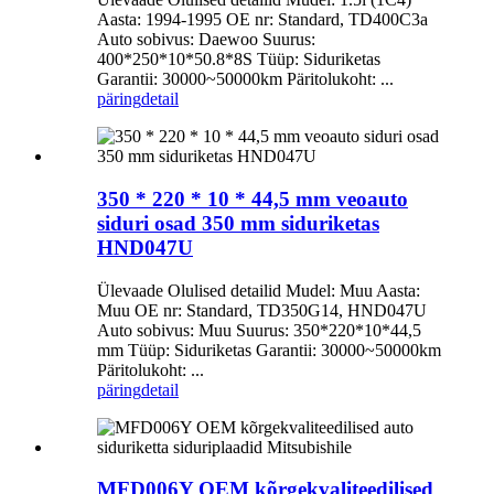
Aasta: 1994-1995 OE nr: Standard, TD400C3a
Auto sobivus: Daewoo Suurus:
400*250*10*50.8*8S Tüüp: Siduriketas
Garantii: 30000~50000km Päritolukoht: ...
päring
detail
350 * 220 * 10 * 44,5 mm veoauto
siduri osad 350 mm siduriketas
HND047U
Ülevaade Olulised detailid Mudel: Muu Aasta:
Muu OE nr: Standard, TD350G14, HND047U
Auto sobivus: Muu Suurus: 350*220*10*44,5
mm Tüüp: Siduriketas Garantii: 30000~50000km
Päritolukoht: ...
päring
detail
MFD006Y OEM kõrgekvaliteedilised