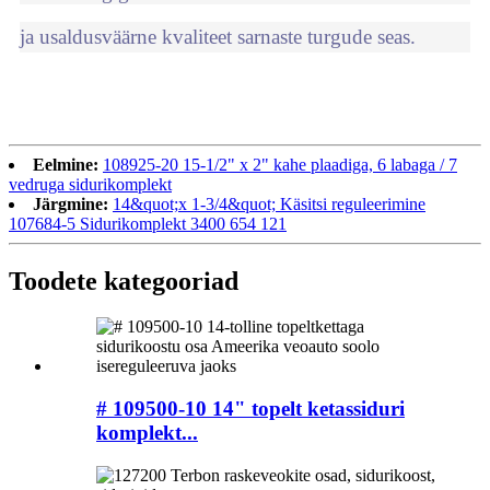
ja usaldusväärne kvaliteet sarnaste turgude seas.
Eelmine:
108925-20 15-1/2" x 2" kahe plaadiga, 6 labaga / 7
vedruga sidurikomplekt
Järgmine:
14&quot;x 1-3/4&quot; Käsitsi reguleerimine
107684-5 Sidurikomplekt 3400 654 121
Toodete kategooriad
# 109500-10 14" topelt ketassiduri
komplekt...