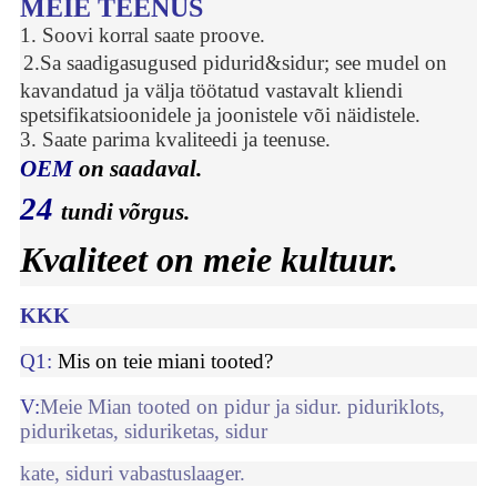
MEIE TEENUS
1. Soovi korral saate proove.
2.Sa saad
igasugused pidurid
&sidur
; see mudel on
kavandatud ja välja töötatud vastavalt kliendi
spetsifikatsioonidele ja joonistele või näidistele.
3. Saate parima kvaliteedi ja teenuse.
OEM
on saadaval.
24
tundi võrgus.
Kvaliteet on meie kultuur.
KKK
Q
1
:
Mis on teie miani tooted?
V:
Meie Mian tooted on pidur ja sidur. piduriklots,
piduriketas, siduriketas, sidur
kate, siduri vabastuslaager.