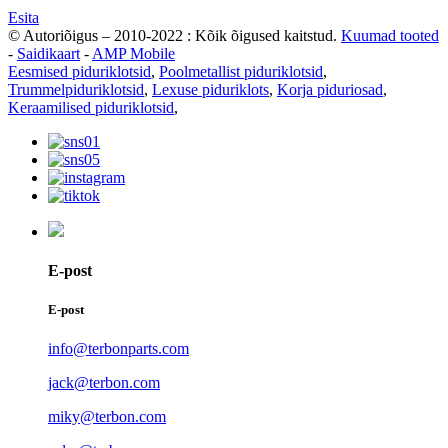
Esita
© Autoriõigus – 2010-2022 : Kõik õigused kaitstud.
Kuumad tooted
-
Saidikaart
-
AMP Mobile
Eesmised piduriklotsid
,
Poolmetallist piduriklotsid
,
Trummelpiduriklotsid
,
Lexuse piduriklots
,
Korja piduriosad
,
Keraamilised piduriklotsid
,
E-post
E-post
info@terbonparts.com
jack@terbon.com
miky@terbon.com