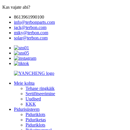
Kas vajate abi?
8613961990100
info@terbonparts.com
jack@terbon.com
miky@terbon.com
solar@terbon.com
Meie kohta
Tehase ringkäik
Sertifitseerimine
Uudised
KKK
Pidurisüsteem
Piduriklots
Piduriketas
Piduriklots