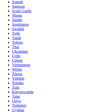
Somali
Samoan
Scots Gaelic
Shona
Sindhi
Sundanese
Swahili
Tajik
Tamil
Telugu
Thai
Ukrainian
Urdu
Uzbek
Vietnamese
Welsh
Xhosa
Yiddish
Yoruba
Zulu
Kinyarwanda
Tatar
Oriya
Turkmen
Uyghur