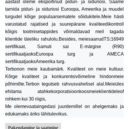
aastast oleme eksportinud piduri- ja siduriosi. Saame
tarnida piduri- ja siduriosi Euroopa, Ameerika ja muudel
turgudel kõige populaarsematele sõidukitele.
Meie hästi
varustatud rajatised ja suurepärane kvaliteedikontroll
kõigis tootmisetappides võimaldavad meil tagada
klientide täieliku rahulolu.
Be
s
ides, meie
saanud
TS:16949
sertifikaat
,
Samuti sai E
-märgise (R90)
sertifikaat
jaoks
Euroopa turg
ja AMECA
sertifikaat
jaoks
Ameerika turg
.
Terbon
on meie kaubamärk.
Kvaliteet on meie kultuur.
Kõrge kvaliteet ja konkurentsivõimeline hind
on
meie
põhimõte.
Terbon tegutseb rahvusvahelisel alal
.Meie
üles
ehitama a
tahke
korporatsioon
koos
meie
klientidele
of
rohkem kui 30 riigis,
Me oleme
vaata
ing
edasi
juurde
millel on a
helgemaks ja
edukamaks äriks lähitulevikus
.
Pakendamine ja saatmine