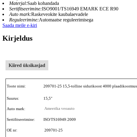
Materjal:
Saab kohandada
Sertifitseerimine:
ISO9001/TS16949 EMARK ECE R90
Auto mark:
Raskeveokite kaubalaevadele
Reguleerimine:
Automaatse reguleerimisega
Saada meile e-kiri
Kirjeldus
Kiired üksikasjad
Toote nimi:
209701-25 15,5-tolline sidurikoost 4000 plaadikoorm
Suurus:
15,5"
Ameerika veoauto
Auto mark:
Sertifitseerimine:
ISO/TS16949:2009
OE nr:
209701-25