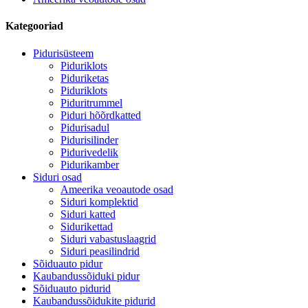
Kategooriad
Pidurisüsteem
Piduriklots
Piduriketas
Piduriklots
Piduritrummel
Piduri hõõrdkatted
Pidurisadul
Pidurisilinder
Pidurivedelik
Pidurikamber
Siduri osad
Ameerika veoautode osad
Siduri komplektid
Siduri katted
Sidurikettad
Siduri vabastuslaagrid
Siduri peasilindrid
Sõiduauto pidur
Kaubandussõiduki pidur
Sõiduauto pidurid
Kaubandussõidukite pidurid