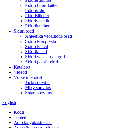
Piduritrummel
Piduri hõõrdkatted
Pidurisadul
Pidurisilinder
Pidurivedelik
Pidurikamber
Siduri osad
Ameerika veoautode osad
Siduri komplektid
Siduri katted
Sidurikettad
Siduri vabastuslaagrid
Siduri peasilindrid
Kataloog
Videod
Võtke ühendust
Jacki soovitus
Miky soovitus
Solari soovitus
English
Kodu
Tooted
Auto käigukasti osad
Ameerika veoautode osad