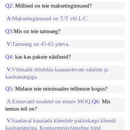
Q
2
:
Millised on teie maksetingimused?
A:
Maksetingimused on T/T või L/C.
Q
3
:
Mis on teie tarneaeg?
V:
Tarneaeg on 45-65 päeva.
Q
4
:
kas
kas pakute näidiseid?
V:
Võimalik töödelda kaasasolevate näidiste ja
kaubamärgiga.
Q
5
:
Mida
on teie minimaalne tellimuse kogus?
A:
Erinevatel toodetel on erinev MOQ
.
Q
6
:
Mis
teenus teil on?
V:
Saadaval kasutada klientide pakkekarpi kliendi
kaubamärgiga. Konkurentsivõimeline hind