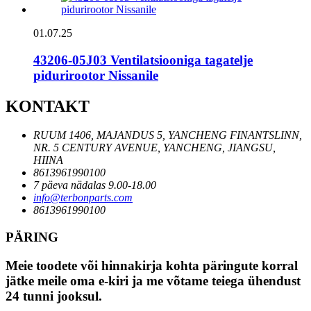
01.07.25
43206-05J03 Ventilatsiooniga tagatelje
pidurirootor Nissanile
KONTAKT
RUUM 1406, MAJANDUS 5, YANCHENG FINANTSLINN,
NR. 5 CENTURY AVENUE, YANCHENG, JIANGSU,
HIINA
8613961990100
7 päeva nädalas 9.00-18.00
info@terbonparts.com
8613961990100
PÄRING
Meie toodete või hinnakirja kohta päringute korral
jätke meile oma e-kiri ja me võtame teiega ühendust
24 tunni jooksul.